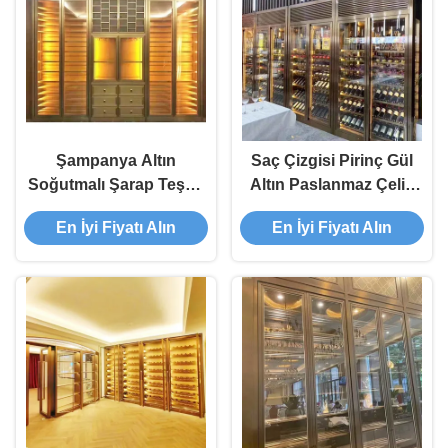
Şampanya Altın
Saç Çizgisi Pirinç Gül
Soğutmalı Şarap Teşhir
Altın Paslanmaz Çelik
Dolabı Ünitesi ASTM
Şarap Dolapları
En İyi Fiyatı Alın
En İyi Fiyatı Alın
316L ISO 300 * 160cm
Buzdolabı 300mm -
500mm Derinlik