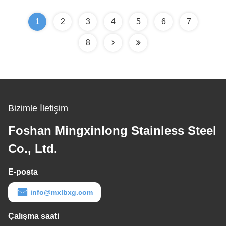
1
2
3
4
5
6
7
8
Bizimle İletişim
Foshan Mingxinlong Stainless Steel
Co., Ltd.
E-posta
info@mxlbxg.com
Çalışma saati