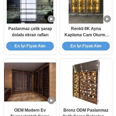
Paslanmaz çelik şarap
Renkli 8K Ayna
dolabı ekran rafları
Kaplama Cam Oturma
Odası Lüks Modern
En İyi Fiyatı Alın
En İyi Fiyatı Alın
Şarap Dolapları 304 201
OEM Modern Ev
Bronz ODM Paslanmaz