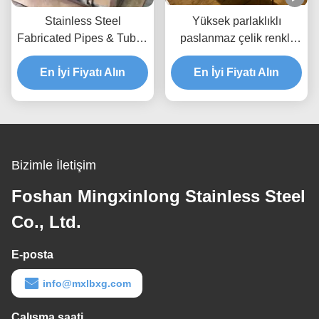
Stainless Steel
Yüksek parlaklıklı
Fabricated Pipes & Tubes
paslanmaz çelik renkli
Custom Tanks
bobin. Korozyona
En İyi Fiyatı Alın
dayanıklı ve parmak izi
En İyi Fiyatı Alın
önleyici. İhracat kalitesi.
Bizimle İletişim
Foshan Mingxinlong Stainless Steel
Co., Ltd.
E-posta
info@mxlbxg.com
Çalışma saati