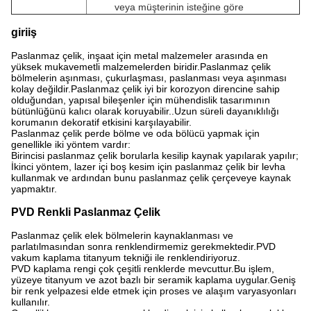
veya müşterinin isteğine göre
giriiş
Paslanmaz çelik, inşaat için metal malzemeler arasında en
yüksek mukavemetli malzemelerden biridir.Paslanmaz çelik
bölmelerin aşınması, çukurlaşması, paslanması veya aşınması
kolay değildir.Paslanmaz çelik iyi bir korozyon direncine sahip
olduğundan, yapısal bileşenler için mühendislik tasarımının
bütünlüğünü kalıcı olarak koruyabilir..Uzun süreli dayanıklılığı
korumanın dekoratif etkisini karşılayabilir.
Paslanmaz çelik perde bölme ve oda bölücü yapmak için
genellikle iki yöntem vardır:
Birincisi paslanmaz çelik borularla kesilip kaynak yapılarak yapılır;
İkinci yöntem, lazer içi boş kesim için paslanmaz çelik bir levha
kullanmak ve ardından bunu paslanmaz çelik çerçeveye kaynak
yapmaktır.
PVD Renkli Paslanmaz Çelik
Paslanmaz çelik elek bölmelerin kaynaklanması ve
parlatılmasından sonra renklendirmemiz gerekmektedir.PVD
vakum kaplama titanyum tekniği ile renklendiriyoruz.
PVD kaplama rengi çok çeşitli renklerde mevcuttur.Bu işlem,
yüzeye titanyum ve azot bazlı bir seramik kaplama uygular.Geniş
bir renk yelpazesi elde etmek için proses ve alaşım varyasyonları
kullanılır.