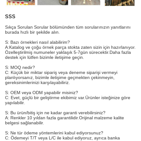
SSS
Sıkça Sorulan Sorular bölümünden tüm sorularınızın yanıtlarını
burada hızlı bir şekilde alın.
S: Bazı örnekleri nasıl alabilirim?
A:Katalog ve çoğu örnek parça stokta zaten sizin için hazırlanıyor.
Özelleştirilmiş numuneler yaklaşık 5-7gün sürecektir.Daha fazla
destek için lütfen bizimle iletişime geçin.
S: MOQ nedir?
C: Küçük bir miktar sipariş veya deneme siparişi vermeyi
planlıyorsanız, bizimle iletişime geçmekten çekinmeyin,
gereksinimlerinizi karşılayabiliriz.
S: OEM veya ODM yapabilir misiniz?
C: Evet, güçlü bir geliştirme ekibimiz var.Ürünler isteğinize göre
yapılabilir.
S: Bu ürün/bitiş için ne kadar garanti verebilirsiniz?
A: Renkler 10 yıldan fazla garantilidir.Orijinal malzeme kalite
belgesi sağlanabilir.
S: Ne tür ödeme yöntemlerini kabul ediyorsunuz?
C: Ödemeyi T/T veya L/C ile kabul ediyoruz, ayrıca banka