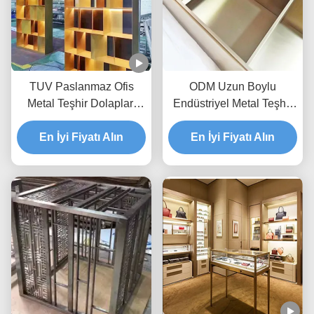
TUV Paslanmaz Ofis
ODM Uzun Boylu
Metal Teşhir Dolapları
Endüstriyel Metal Teşhir
Saç Çizgisi Boncuk
Dolabı SUS304 SUS316
Püskürtme Kaplama
En İyi Fiyatı Alın
En İyi Fiyatı Alın
Yer Tipi Dolap