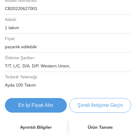
Model Numarası:
CB20220627001
Adedi:
1 takım
Fiyat:
pazarlık edilebilir
Ödeme Şartları:
T/T, L/C, D/A, D/P, Western Union,
Tedarik Yeteneği:
Ayda 100 Takım
En İyi Fiyatı Alın
Şimdi Iletişime Geçin
Ayrıntılı Bilgiler
Ürün Tanımı