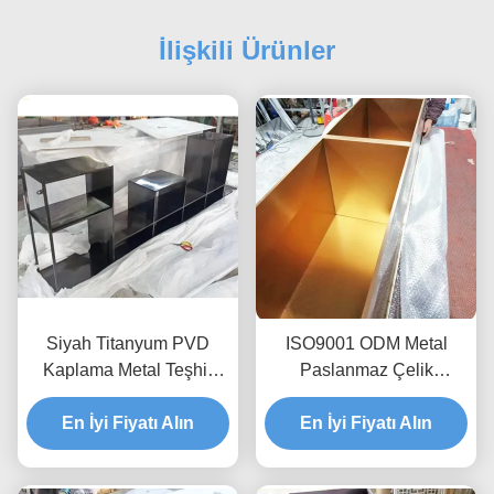
İlişkili Ürünler
Siyah Titanyum PVD
ISO9001 ODM Metal
Kaplama Metal Teşhir
Paslanmaz Çelik
Dolapları Aşınmaya
Depolama Dolabı Duvar
En İyi Fiyatı Alın
Dayanıklı ODM
Dolabı Dahili Oyuk
En İyi Fiyatı Alın
Paslanmaz Çelik Nişler