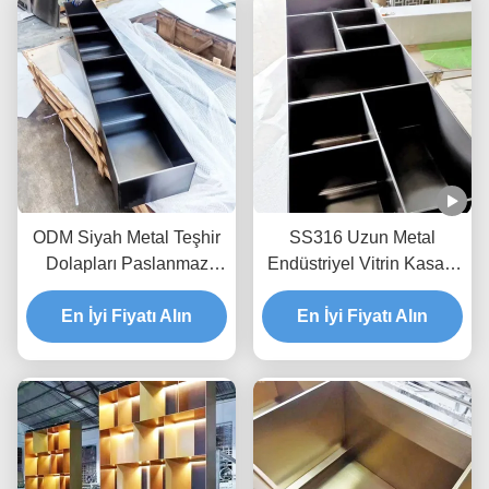
ODM Siyah Metal Teşhir
SS316 Uzun Metal
Dolapları Paslanmaz
Endüstriyel Vitrin Kasası
Çelik Vitrin AISI ISO9001
PVD Boyama ODM
En İyi Fiyatı Alın
En İyi Fiyatı Alın