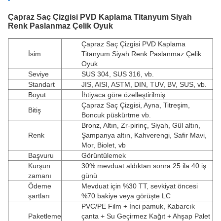
Çapraz Saç Çizgisi PVD Kaplama Titanyum Siyah
Renk Paslanmaz Çelik Oyuk
Çapraz Saç Çizgisi PVD Kaplama
İsim
Titanyum Siyah Renk Paslanmaz Çelik
Oyuk
Seviye
SUS 304, SUS 316, vb.
Standart
JIS, AISI, ASTM, DIN, TUV, BV, SUS, vb.
Boyut
İhtiyaca göre özelleştirilmiş
Çapraz Saç Çizgisi, Ayna, Titreşim,
Bitiş
Boncuk püskürtme vb.
Bronz, Altın, Zr-pirinç, Siyah, Gül altın,
Renk
Şampanya altın, Kahverengi, Safir Mavi,
Mor, Biolet, vb
Başvuru
Görüntülemek
Kurşun
30% mevduat aldıktan sonra 25 ila 40 iş
zamanı
günü
Ödeme
Mevduat için %30 TT, sevkiyat öncesi
şartları
%70 bakiye veya görüşte LC
PVC/PE Film + İnci pamuk, Kabarcık
Paketleme
çanta + Su Geçirmez Kağıt + Ahşap Palet