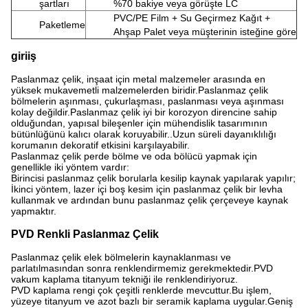
şartları
%70 bakiye veya görüşte LC
PVC/PE Film + Su Geçirmez Kağıt +
Paketleme
Ahşap Palet veya müşterinin isteğine göre
giriiş
Paslanmaz çelik, inşaat için metal malzemeler arasında en
yüksek mukavemetli malzemelerden biridir.Paslanmaz çelik
bölmelerin aşınması, çukurlaşması, paslanması veya aşınması
kolay değildir.Paslanmaz çelik iyi bir korozyon direncine sahip
olduğundan, yapısal bileşenler için mühendislik tasarımının
bütünlüğünü kalıcı olarak koruyabilir..Uzun süreli dayanıklılığı
korumanın dekoratif etkisini karşılayabilir.
Paslanmaz çelik perde bölme ve oda bölücü yapmak için
genellikle iki yöntem vardır:
Birincisi paslanmaz çelik borularla kesilip kaynak yapılarak yapılır;
İkinci yöntem, lazer içi boş kesim için paslanmaz çelik bir levha
kullanmak ve ardından bunu paslanmaz çelik çerçeveye kaynak
yapmaktır.
PVD Renkli Paslanmaz Çelik
Paslanmaz çelik elek bölmelerin kaynaklanması ve
parlatılmasından sonra renklendirmemiz gerekmektedir.PVD
vakum kaplama titanyum tekniği ile renklendiriyoruz.
PVD kaplama rengi çok çeşitli renklerde mevcuttur.Bu işlem,
yüzeye titanyum ve azot bazlı bir seramik kaplama uygular.Geniş