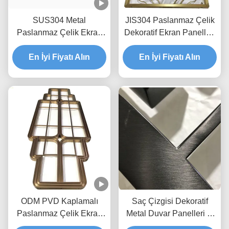
SUS304 Metal
JIS304 Paslanmaz Çelik
Paslanmaz Çelik Ekran
Dekoratif Ekran Panelleri
Bölme Saç Çizgisi H3m
Aşınmaya Dayanıklı
Rose Gold Oda Bölücü
En İyi Fiyatı Alın
Lazer Kesim İçi Boş Saç
En İyi Fiyatı Alın
Çizgisi
ODM PVD Kaplamalı
Saç Çizgisi Dekoratif
Paslanmaz Çelik Ekran
Metal Duvar Panelleri İç
Bölme Bronz Oda Bölücü
PVD Kaplama Antiwear