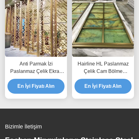
Anti Parmak İzi
Hairline HL Paslanmaz
Paslanmaz Çelik Ekran
Çelik Cam Bölme
Bölme Lazer Kesim Altın
120*300cm Dekoratif Sac
Metal Oda Bölücü AISI
En İyi Fiyatı Alın
En İyi Fiyatı Alın
Paneller
JIS
Bizimle İletişim