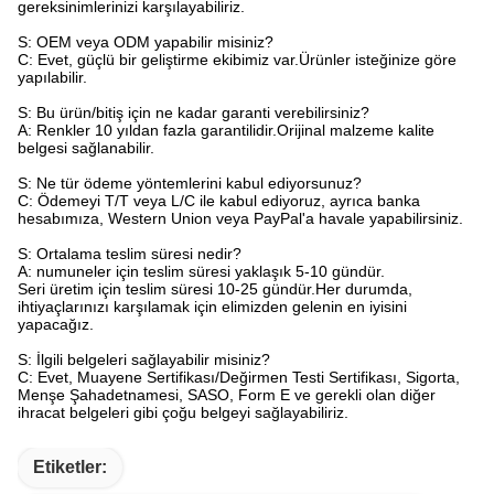
gereksinimlerinizi karşılayabiliriz.
S: OEM veya ODM yapabilir misiniz?
C: Evet, güçlü bir geliştirme ekibimiz var.Ürünler isteğinize göre
yapılabilir.
S: Bu ürün/bitiş için ne kadar garanti verebilirsiniz?
A: Renkler 10 yıldan fazla garantilidir.Orijinal malzeme kalite
belgesi sağlanabilir.
S: Ne tür ödeme yöntemlerini kabul ediyorsunuz?
C: Ödemeyi T/T veya L/C ile kabul ediyoruz, ayrıca banka
hesabımıza, Western Union veya PayPal'a havale yapabilirsiniz.
S: Ortalama teslim süresi nedir?
A: numuneler için teslim süresi yaklaşık 5-10 gündür.
Seri üretim için teslim süresi 10-25 gündür.Her durumda,
ihtiyaçlarınızı karşılamak için elimizden gelenin en iyisini
yapacağız.
S: İlgili belgeleri sağlayabilir misiniz?
C: Evet, Muayene Sertifikası/Değirmen Testi Sertifikası, Sigorta,
Menşe Şahadetnamesi, SASO, Form E ve gerekli olan diğer
ihracat belgeleri gibi çoğu belgeyi sağlayabiliriz.
Etiketler: