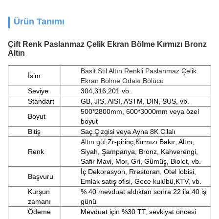
Ürün Tanımı
Çift Renk Paslanmaz Çelik Ekran Bölme Kırmızı Bronz
Altın
Basit Stil Altın Renkli Paslanmaz Çelik
İsim
Ekran Bölme Odası Bölücü
Seviye
304,316,201 vb.
Standart
GB, JIS, AISI, ASTM, DIN, SUS, vb.
500*2800mm, 600*3000mm veya özel
Boyut
boyut
Bitiş
Saç Çizgisi veya Ayna 8K Cilalı
Altın gül,
Zr-pirinç,
Kırmızı Bakır, Altın,
Renk
Siyah, Şampanya, Bronz, Kahverengi,
Safir Mavi, Mor, Gri, Gümüş, Biolet, vb.
İç Dekorasyon, R
restoran, Otel lobisi,
Başvuru
Emlak satış ofisi, Gece kulübü,
KTV, vb.
Kurşun
% 40 mevduat aldıktan sonra 22 ila 40 iş
zamanı
günü
Ödeme
Mevduat için %30 TT, sevkiyat öncesi