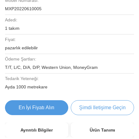
Model Numarası:
MXP20220610005
Adedi:
1 takım
Fiyat:
pazarlık edilebilir
Ödeme Şartları:
T/T, L/C, D/A, D/P, Western Union, MoneyGram
Tedarik Yeteneği:
Ayda 1000 metrekare
En İyi Fiyatı Alın
Şimdi Iletişime Geçin
Ayrıntılı Bilgiler
Ürün Tanımı