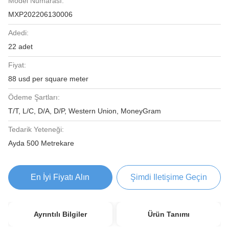
Model Numarası:
MXP202206130006
Adedi:
22 adet
Fiyat:
88 usd per square meter
Ödeme Şartları:
T/T, L/C, D/A, D/P, Western Union, MoneyGram
Tedarik Yeteneği:
Ayda 500 Metrekare
En İyi Fiyatı Alın
Şimdi Iletişime Geçin
Ayrıntılı Bilgiler
Ürün Tanımı