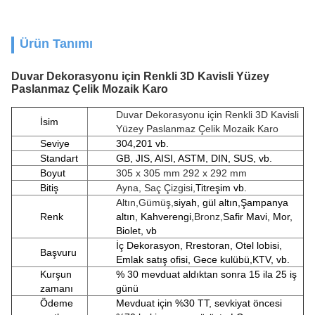
Ürün Tanımı
Duvar Dekorasyonu için Renkli 3D Kavisli Yüzey
Paslanmaz Çelik Mozaik Karo
Duvar Dekorasyonu için Renkli 3D Kavisli
İsim
Yüzey Paslanmaz Çelik Mozaik Karo
Seviye
304,201 vb.
Standart
GB, JIS, AISI, ASTM, DIN, SUS, vb.
Boyut
305 x 305 mm 292 x 292 mm
Bitiş
Ayna, Saç Çizgisi,
Titreşim vb.
Altın,
Gümüş,
siyah, gül altın,
Şampanya
Renk
altın, Kahverengi,
Bronz,
Safir Mavi, Mor,
Biolet, vb
İç Dekorasyon, R
restoran, Otel lobisi,
Başvuru
Emlak satış ofisi, Gece kulübü,
KTV, vb.
Kurşun
% 30 mevduat aldıktan sonra 15 ila 25 iş
zamanı
günü
Ödeme
Mevduat için %30 TT, sevkiyat öncesi