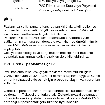
şartları
%70 bakiye veya görüşte LC
PVC Film +
Karton Kutu veya Polywood
Paketleme
Kasa veya müşterinin isteğine göre
giriiş
Paslanmaz çelik, zamana karşı dayanıklılığıyla takdir edilen ve
tanınan bir malzemedir. Büyük restoranların veya büyük otel
zincirlerinin mutfaklarında çok sık kullanılır.
Paslanmaz çelik mozaik, tüm dekorasyon tarzlarına uyum
sağlamanın yanı sıra son derece dayanıklıdır ve örneğin tüm bir
duvar bölümünü veya bir duş veya banyo zeminini kolayca
kaplayabilir.
Çok iyi desteklediği ısıya karşı mükemmel siper, bir mutfakta
duvardaki paslanmaz çelik mozaikten de etkilenebilirsiniz.
PVD C
renkli paslanmaz çelik
PVD kaplama rengi çok çeşitli renklerde mevcuttur.Bu işlem,
yüzeye titanyum ve azot bazlı bir seramik kaplama uygular.Geniş
bir renk yelpazesi elde etmek için proses ve alaşım varyasyonları
kullanılır.
Genellikle pencere camını renklendirmek için kullanılır;musluklar
ve donanım;Tüketici ürünleri;ve takı.Elektrokimyasal boyamaya
göre çizilmeye karşı daha dayanıklıdır ancak zarar görebilir.PVD
herhangi bir paslanmaz çelik üzerine uygulanabilir.