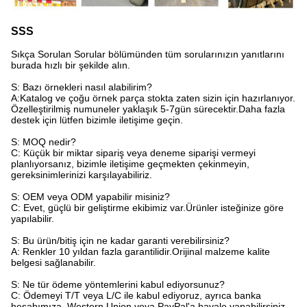
SSS
Sıkça Sorulan Sorular bölümünden tüm sorularınızın yanıtlarını
burada hızlı bir şekilde alın.
S: Bazı örnekleri nasıl alabilirim?
A:Katalog ve çoğu örnek parça stokta zaten sizin için hazırlanıyor.
Özelleştirilmiş numuneler yaklaşık 5-7gün sürecektir.Daha fazla
destek için lütfen bizimle iletişime geçin.
S: MOQ nedir?
C: Küçük bir miktar sipariş veya deneme siparişi vermeyi
planlıyorsanız, bizimle iletişime geçmekten çekinmeyin,
gereksinimlerinizi karşılayabiliriz.
S: OEM veya ODM yapabilir misiniz?
C: Evet, güçlü bir geliştirme ekibimiz var.Ürünler isteğinize göre
yapılabilir.
S: Bu ürün/bitiş için ne kadar garanti verebilirsiniz?
A: Renkler 10 yıldan fazla garantilidir.Orijinal malzeme kalite
belgesi sağlanabilir.
S: Ne tür ödeme yöntemlerini kabul ediyorsunuz?
C: Ödemeyi T/T veya L/C ile kabul ediyoruz, ayrıca banka
hesabımıza, Western Union veya PayPal'a havale yapabilirsiniz.