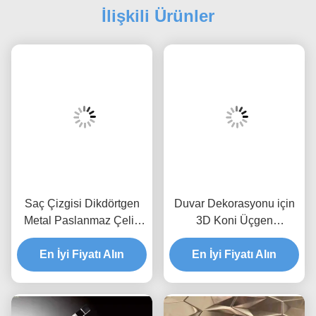
İlişkili Ürünler
Saç Çizgisi Dikdörtgen
Duvar Dekorasyonu için
Metal Paslanmaz Çelik
3D Koni Üçgen
Mozaik Fayans
Paslanmaz Çelik Mozaik
Backsplash Yıpranmaz
En İyi Fiyatı Alın
Karo JIS Gümüş Altın
En İyi Fiyatı Alın