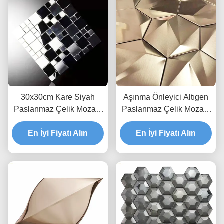
30x30cm Kare Siyah
Aşınma Önleyici Altıgen
Paslanmaz Çelik Mozaik
Paslanmaz Çelik Mozaik
Karo Metal Mozaik
Fayans Gül Altın Safir
En İyi Fiyatı Alın
Backsplash
En İyi Fiyatı Alın
Mavi JIS