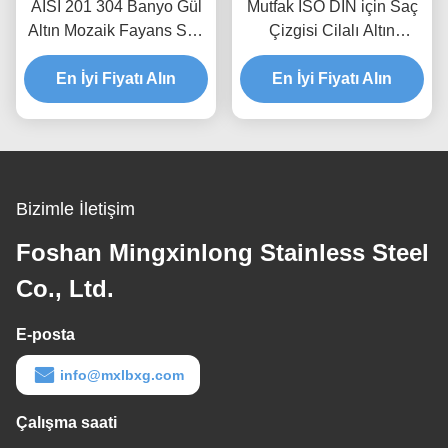
AISI 201 304 Banyo Gül
Mutfak ISO DIN için Saç
Altın Mozaik Fayans Saç
Çizgisi Cilalı Altın
Çizgisi Cilalı Bitmiş
Paslanmaz Çelik Altıgen
En İyi Fiyatı Alın
Backsplash Karo
En İyi Fiyatı Alın
Bizimle İletişim
Foshan Mingxinlong Stainless Steel
Co., Ltd.
E-posta
info@mxlbxg.com
Çalışma saati