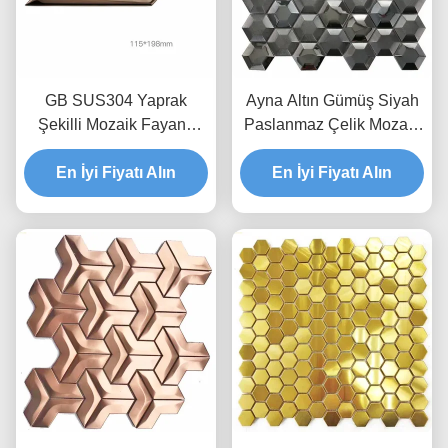
GB SUS304 Yaprak
Ayna Altın Gümüş Siyah
Şekilli Mozaik Fayans
Paslanmaz Çelik Mozaik
Altın Metalik Backsplash
Fayans 3D Altıgen
Boncuk Püskürtme
En İyi Fiyatı Alın
En İyi Fiyatı Alın
Paslanmaz AISI