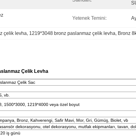
S
z 
Yetenek Temini:
Ay
 çelik levha
, 
1219*3048 bronz paslanmaz çelik levha
, 
Bronz 8k
aslanmaz Çelik Levha
aslanmaz Çelik Sac
, vb.
, 1500*3000, 1219*4000 veya özel boyut
 Şampanya, Bronz, Kahverengi, Safir Mavi, Mor, Gri, Gümüş, Biolet, vb
asansör dekorasyonu, otel dekorasyonu, mutfak ekipmanları, tavan, do
 20 iş günü