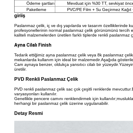
Ödeme şartları
Mevduat için %30 TT, sevkiyat önc
Paketleme
PVC/PE Film + Su Geçirmez Kağıt +
giriiş
Paslanmaz çelik, iç ve dış yapılarda ve tasarım özelliklerinde
profesyonellerinin normal paslanmaz çelik görünümünü tercih e
kaliteli malzemelerden üretilen farklı tiplerde renkli paslanmaz ç
Ayna Cilalı Finish
Tedarik ettiğimiz ayna paslanmaz çelik veya 8k paslanmaz çelik,
mekanlarda kullanım için ideal bir malzemedir.Aşağıda gösteril
Cam aynaya benzer, oldukça yansıtıcı cilalı bir yüzeydir.Yüzeyin f
üretilir.
PVD Renkli Paslanmaz Çelik
PVD renkli paslanmaz çelik sac çok çeşitli renklerde mevcuttur
varyasyonları kullanılır.
Genellikle pencere camını renklendirmek için kullanılır;muslukl
herhangi bir paslanmaz çelik üzerine uygulanabilir.
Detay Resmi