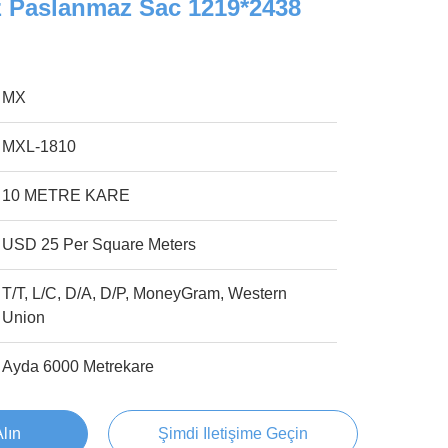
z Paslanmaz Sac 1219*2438
MX
MXL-1810
10 METRE KARE
USD 25 Per Square Meters
T/T, L/C, D/A, D/P, MoneyGram, Western
Union
Ayda 6000 Metrekare
Alın
Şimdi Iletişime Geçin