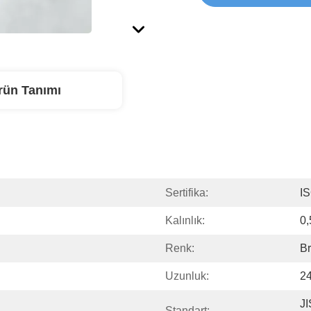
rün Tanımı
Sertifika:
I
Kalınlık:
0,
Renk:
B
Uzunluk:
2
JI
Standart: