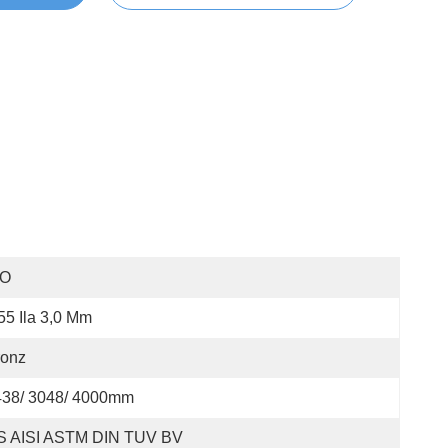
SO
55 Ila 3,0 Mm
ronz
438/ 3048/ 4000mm
S AISI ASTM DIN TUV BV 