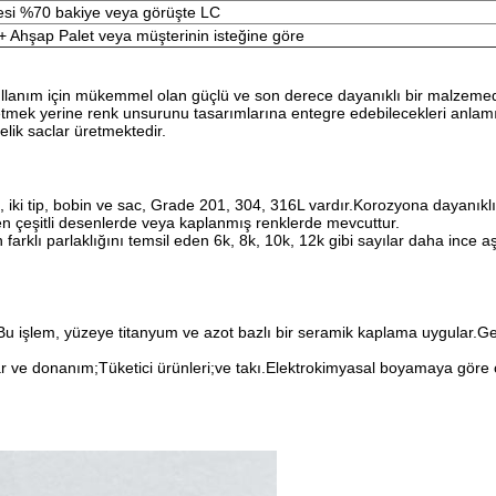
esi %70 bakiye veya görüşte LC
 Ahşap Palet veya müşterinin isteğine göre
 kullanım için mükemmel olan güçlü ve son derece dayanıklı bir malzemed
tmek yerine renk unsurunu tasarımlarına entegre edebilecekleri anlamın
elik saclar üretmektedir.
 iki tip, bobin ve sac, Grade 201, 304, 316L vardır.Korozyona dayanıklı 
en çeşitli desenlerde veya kaplanmış renklerde mevcuttur.
arklı parlaklığını temsil eden 6k, 8k, 10k, 12k gibi sayılar daha ince aşın
.Bu işlem, yüzeye titanyum ve azot bazlı bir seramik kaplama uygular.Ge
ar ve donanım;Tüketici ürünleri;ve takı.Elektrokimyasal boyamaya göre 