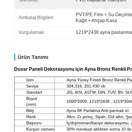
PVT/PE Film + Su Geçirme
Ambalaj Bilgileri:
Kağıt + Ahşap Kasa
Vurgulamak:
1219*2438 ayna paslanmaz
Ürün Tanımı
Duvar Paneli Dekorasyonu için Ayna Bronz Renkli P
İsim
Ayna Yüzey Finish Bronz Renkli P
Seviye
304,316, 201.430 vb.
Standart
JIS, AISI, ASTM, DIN, TUV, BV, SUS
Boyut
1000*2000, 1219*2438 , 1219*3048
(mm)
Bitiş
Ayna 8K Parlatma Anti-parmak izi
Renk
Altın, Zr-pirinç, Siyah, Gül altın,
Başvuru
İç/dış/mimari/banyo dekorasyonu, 
Kurşun zamanı
30% mevduat aldıktan sonra 10 ila