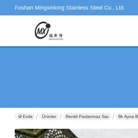
Foshan Mingxinlong Stainless Steel Co., Ltd.
Evde
Ürünler
Renkli Paslanmaz Sac
8k Ayna 