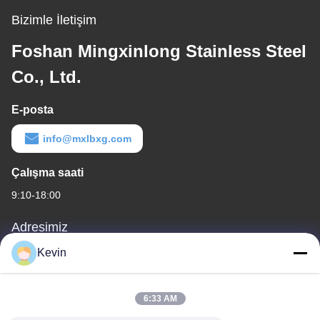
Bizimle İletişim
Foshan Mingxinlong Stainless Steel
Co., Ltd.
E-posta
info@mxlbxg.com
Çalışma saati
9:10-18:00
Adresimiz
Kevin
Şirket Adresi
105a, Bölge C, Liyuan Lojistik Şehri, No. 38, Gongye Yolu 3,
Tancun Sanayi Bölgesi, Chencun Kasabası, Shunde Bölgesi,
6:33 AM
Foshan, Guangdong, Çin